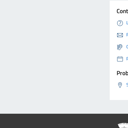
Cont
Prob