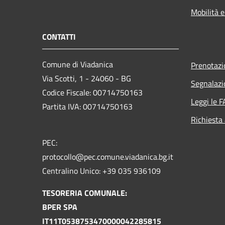
Mobilità e
CONTATTI
Comune di Viadanica
Prenotaz
Via Scotti, 1 - 24060 - BG
Segnalazi
Codice Fiscale: 00714750163
Leggi le 
Partita IVA: 00714750163
Richiesta
PEC:
protocollo@pec.comune.viadanica.bg.it
Centralino Unico: +39 035 936109
TESORERIA COMUNALE:
BPER SPA
IT11T0538753470000042285815