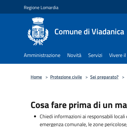
Salta al contenuto principale
Regione Lomardia
Comune di Viadanica
Amministrazione
Novità
Servizi
Vivere 
Home
>
Protezione civile
>
Sei preparato?
>
Cosa fare prima di un m
Chiedi informazioni ai responsabili locali 
emergenza comunale, le zone pericolose, l