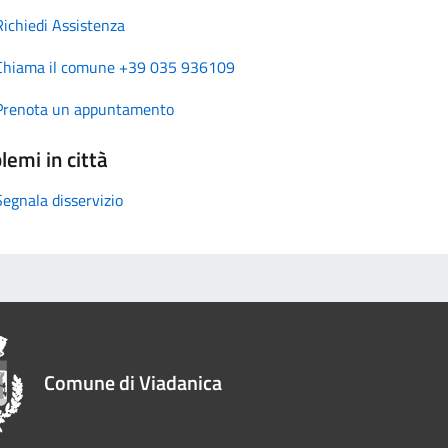
Richiedi Assistenza
Chiama il comune +39 035 936109
Prenota un appuntamento
lemi in città
Segnala disservizio
Comune di Viadanica