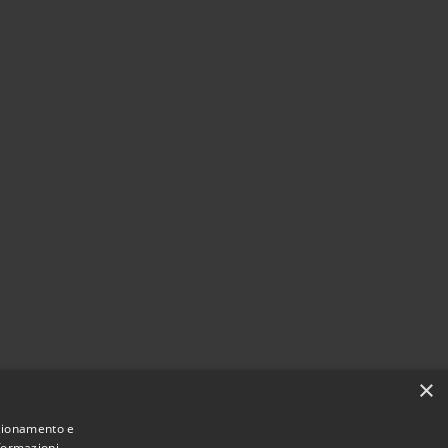
×
nzionamento e
nformazioni