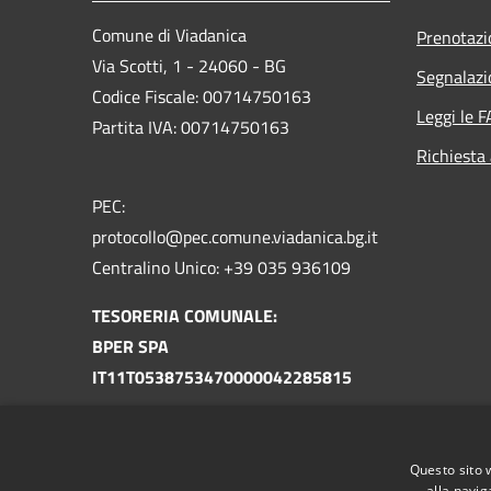
Comune di Viadanica
Prenotaz
Via Scotti, 1 - 24060 - BG
Segnalazi
Codice Fiscale: 00714750163
Leggi le 
Partita IVA: 00714750163
Richiesta
PEC:
protocollo@pec.comune.viadanica.bg.it
Centralino Unico: +39 035 936109
TESORERIA COMUNALE:
BPER SPA
IT11T0538753470000042285815
TESORERIA UNICA
TU-130-0301338 COM. VIADANICA BG
Questo sito 
IT87U0100004306TU0000006549
alla navig