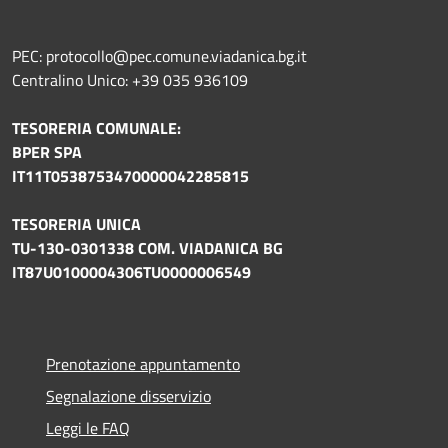
PEC: protocollo@pec.comune.viadanica.bg.it
Centralino Unico: +39 035 936109
TESORERIA COMUNALE:
BPER SPA
IT11T0538753470000042285815
TESORERIA UNICA
TU-130-0301338 COM. VIADANICA BG
IT87U0100004306TU0000006549
Prenotazione appuntamento
Segnalazione disservizio
Leggi le FAQ