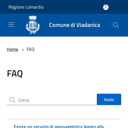
Salta al contenuto principale
Regione Lomardia
Comune di Viadanica
Home
>
FAQ
FAQ
Cerca nel sito
Invio
Esiste un servizio di messaggistica legato alla