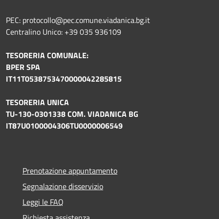
PEC: protocollo@pec.comune.viadanica.bg.it
Centralino Unico: +39 035 936109
TESORERIA COMUNALE:
BPER SPA
IT11T0538753470000042285815
TESORERIA UNICA
TU-130-0301338 COM. VIADANICA BG
IT87U0100004306TU0000006549
Prenotazione appuntamento
Segnalazione disservizio
Leggi le FAQ
Richiesta assistenza