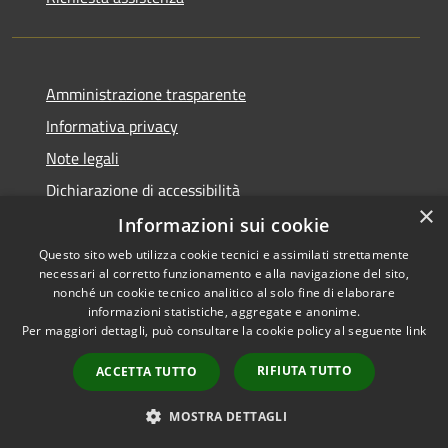
Amministrazione trasparente
Informativa privacy
Note legali
Dichiarazione di accessibilità
×
Informazioni sui cookie
Questo sito web utilizza cookie tecnici e assimilati strettamente
necessari al corretto funzionamento e alla navigazione del sito,
RSS
Copyright © 2026 • Comune di
nonché un cookie tecnico analitico al solo fine di elaborare
Accessibilità
informazioni statistiche, aggregate e anonime.
Viadanica • Powered by
Per maggiori dettagli, può consultare la cookie policy al seguente
link
Privacy
Municipium
Accesso
•
Cookie
redazione
RIFIUTA TUTTO
ACCETTA TUTTO
Mappa del sito
Area riservata
MOSTRA DETTAGLI