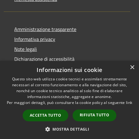
Amministrazione trasparente
Informativa privacy
Note legali
Dichiarazione di accessibilità
×
Informazioni sui cookie
Questo sito web utilizza cookie tecnici e assimilati strettamente
necessari al corretto funzionamento e alla navigazione del sito,
RSS
Copyright © 2026 • Comune di
nonché un cookie tecnico analitico al solo fine di elaborare
Accessibilità
informazioni statistiche, aggregate e anonime.
Viadanica • Powered by
Per maggiori dettagli, può consultare la cookie policy al seguente
link
Privacy
Municipium
Accesso
•
Cookie
redazione
RIFIUTA TUTTO
ACCETTA TUTTO
Mappa del sito
Area riservata
MOSTRA DETTAGLI