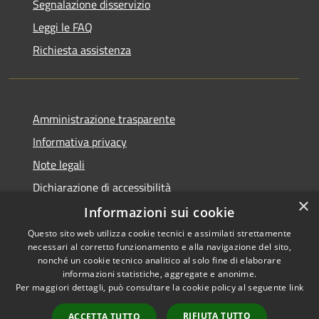
Segnalazione disservizio
Leggi le FAQ
Richiesta assistenza
Amministrazione trasparente
Informativa privacy
Note legali
Dichiarazione di accessibilità
×
Informazioni sui cookie
Questo sito web utilizza cookie tecnici e assimilati strettamente
necessari al corretto funzionamento e alla navigazione del sito,
RSS
Copyright © 2026 • Comune di
nonché un cookie tecnico analitico al solo fine di elaborare
Accessibilità
informazioni statistiche, aggregate e anonime.
Viadanica • Powered by
Per maggiori dettagli, può consultare la cookie policy al seguente
link
Privacy
Municipium
Accesso
•
Cookie
redazione
RIFIUTA TUTTO
ACCETTA TUTTO