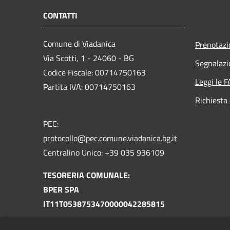
CONTATTI
Comune di Viadanica
Prenotaz
Via Scotti, 1 - 24060 - BG
Segnalazi
Codice Fiscale: 00714750163
Leggi le 
Partita IVA: 00714750163
Richiesta
PEC:
protocollo@pec.comune.viadanica.bg.it
Centralino Unico: +39 035 936109
TESORERIA COMUNALE:
BPER SPA
IT11T0538753470000042285815
TESORERIA UNICA