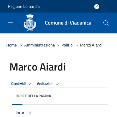
Salta al contenuto principale
Regione Lomardia
Comune di Viadanica
Home
>
Amministrazione
>
Politici
>
Marco Aiardi
Marco Aiardi
Condividi
Vedi azioni
INDICE DELLA PAGINA
Incarichi