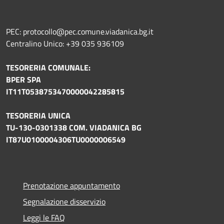
PEC: protocollo@pec.comune.viadanica.bg.it
Centralino Unico: +39 035 936109
TESORERIA COMUNALE:
BPER SPA
IT11T0538753470000042285815
TESORERIA UNICA
TU-130-0301338 COM. VIADANICA BG
IT87U0100004306TU0000006549
Prenotazione appuntamento
Segnalazione disservizio
Leggi le FAQ