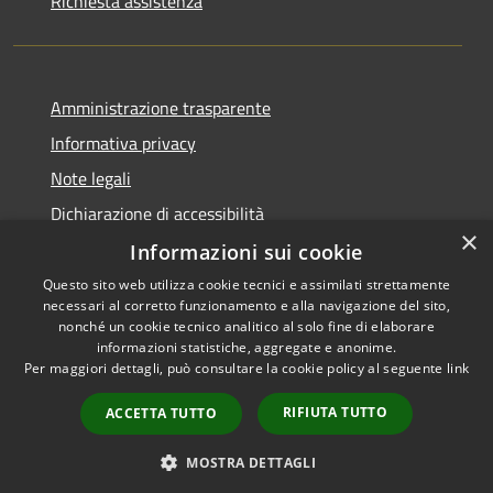
Richiesta assistenza
Amministrazione trasparente
Informativa privacy
Note legali
Dichiarazione di accessibilità
×
Informazioni sui cookie
Questo sito web utilizza cookie tecnici e assimilati strettamente
necessari al corretto funzionamento e alla navigazione del sito,
RSS
Copyright © 2026 • Comune di
nonché un cookie tecnico analitico al solo fine di elaborare
Accessibilità
informazioni statistiche, aggregate e anonime.
Viadanica • Powered by
Per maggiori dettagli, può consultare la cookie policy al seguente
link
Privacy
Municipium
Accesso
•
Cookie
redazione
RIFIUTA TUTTO
ACCETTA TUTTO
Mappa del sito
Area riservata
MOSTRA DETTAGLI