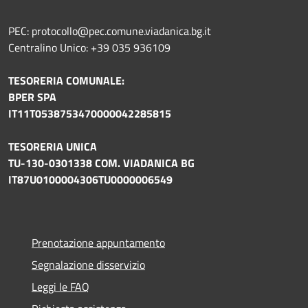
PEC: protocollo@pec.comune.viadanica.bg.it
Centralino Unico: +39 035 936109
TESORERIA COMUNALE:
BPER SPA
IT11T0538753470000042285815
TESORERIA UNICA
TU-130-0301338 COM. VIADANICA BG
IT87U0100004306TU0000006549
Prenotazione appuntamento
Segnalazione disservizio
Leggi le FAQ