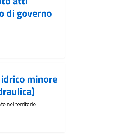
to atti
no di governo
 idrico minore
draulica)
te nel territorio