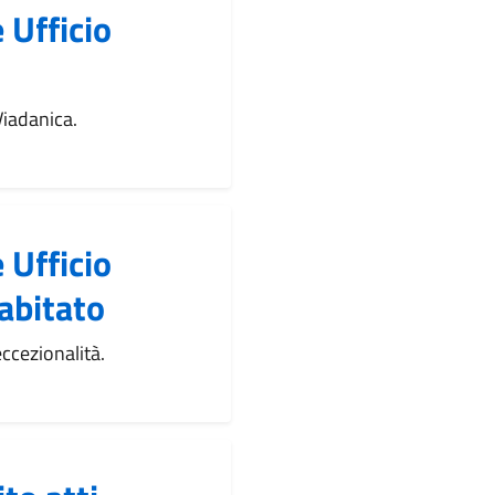
 Ufficio
Viadanica.
 Ufficio
abitato
eccezionalità.