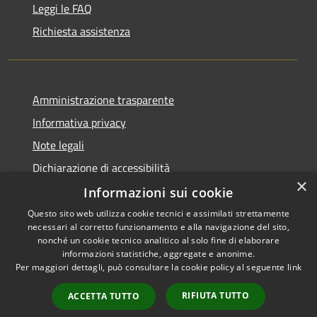
Leggi le FAQ
Richiesta assistenza
Amministrazione trasparente
Informativa privacy
Note legali
Dichiarazione di accessibilità
×
Informazioni sui cookie
Questo sito web utilizza cookie tecnici e assimilati strettamente
necessari al corretto funzionamento e alla navigazione del sito,
RSS
Copyright © 2026 • Comune di
nonché un cookie tecnico analitico al solo fine di elaborare
Accessibilità
informazioni statistiche, aggregate e anonime.
Viadanica • Powered by
Per maggiori dettagli, può consultare la cookie policy al seguente
link
Privacy
Municipium
Accesso
•
Cookie
redazione
RIFIUTA TUTTO
ACCETTA TUTTO
Mappa del sito