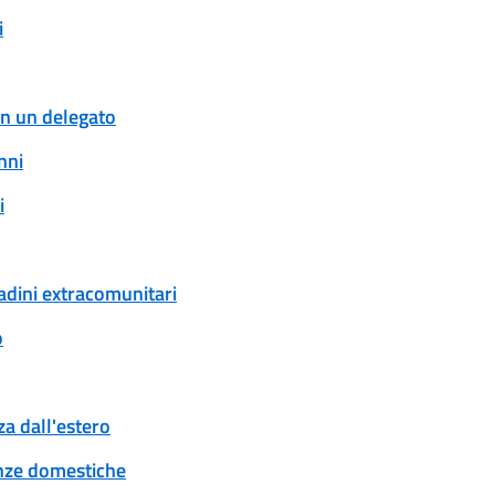
i
con un delegato
nni
i
tadini extracomunitari
o
a dall'estero
tenze domestiche