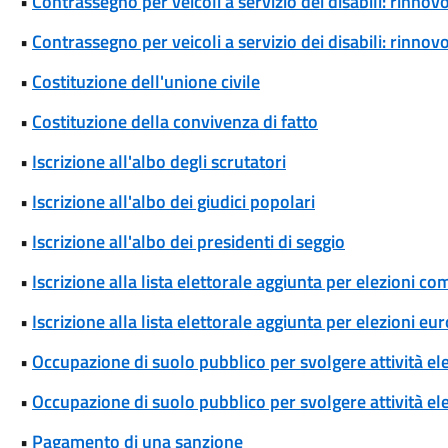
•
Contrassegno per veicoli a servizio dei disabili: rinn
•
Contrassegno per veicoli a servizio dei disabili: rinn
•
Costituzione dell'unione civile
•
Costituzione della convivenza di fatto
•
Iscrizione all'albo degli scrutatori
•
Iscrizione all'albo dei giudici popolari
•
Iscrizione all'albo dei presidenti di seggio
•
Iscrizione alla lista elettorale aggiunta per elezioni co
•
Iscrizione alla lista elettorale aggiunta per elezioni eu
•
Occupazione di suolo pubblico per svolgere attività el
•
Occupazione di suolo pubblico per svolgere attività ele
•
Pagamento di una sanzione