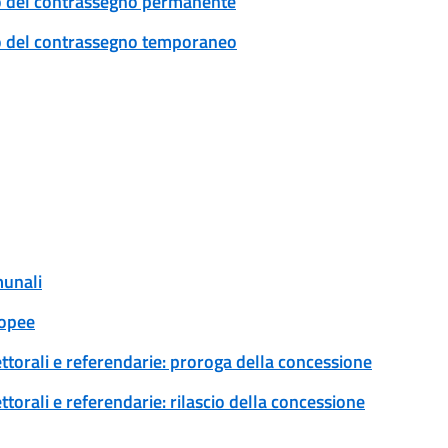
ovo del contrassegno permanente
ovo del contrassegno temporaneo
munali
ropee
ettorali e referendarie: proroga della concessione
ttorali e referendarie: rilascio della concessione