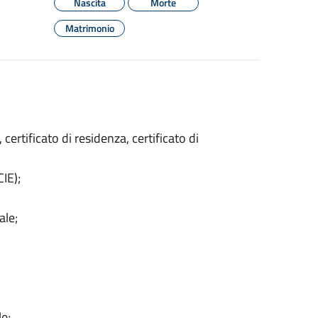
Nascita
Morte
Matrimonio
 certificato di residenza, certificato di
CIE);
ale;
le;