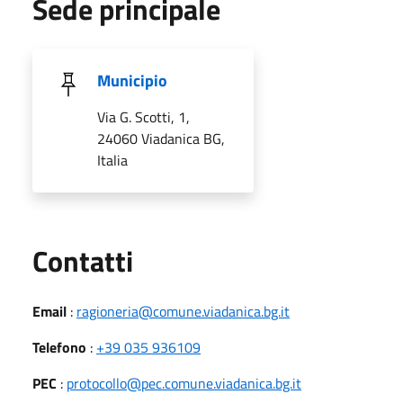
Sede principale
Municipio
Via G. Scotti, 1,
24060 Viadanica BG,
Italia
Utili
Contatti
Email
:
ragioneria@comune.viadanica.bg.it
Telefono
:
+39 035 936109
PEC
:
protocollo@pec.comune.viadanica.bg.it