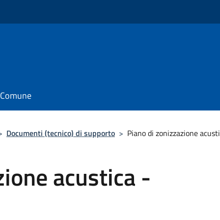
il Comune
>
Documenti (tecnico) di supporto
>
Piano di zonizzazione acusti
zione acustica -