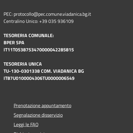
PEC: protocollo@pec.comune.viadanica.bg.it
Centralino Unico: +39 035 936109
TESORERIA COMUNALE:
BPER SPA
IT11T0538753470000042285815
TESORERIA UNICA
TU-130-0301338 COM. VIADANICA BG
IT87U0100004306TU0000006549
Prenotazione appuntamento
Segnalazione disservizio
Leggi le FAQ