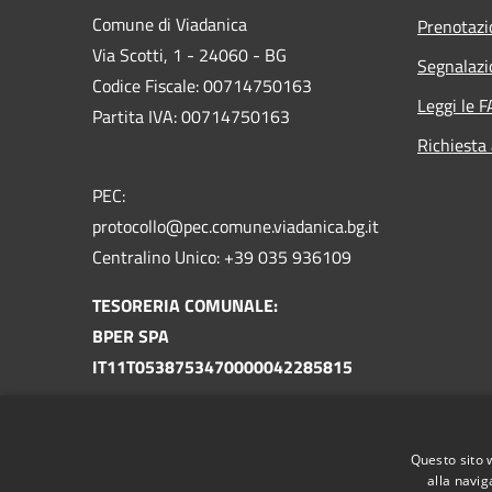
Comune di Viadanica
Prenotaz
Via Scotti, 1 - 24060 - BG
Segnalazi
Codice Fiscale: 00714750163
Leggi le 
Partita IVA: 00714750163
Richiesta
PEC:
protocollo@pec.comune.viadanica.bg.it
Centralino Unico: +39 035 936109
TESORERIA COMUNALE:
BPER SPA
IT11T0538753470000042285815
TESORERIA UNICA
TU-130-0301338 COM. VIADANICA BG
Questo sito 
IT87U0100004306TU0000006549
alla navig