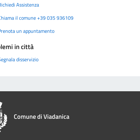
Richiedi Assistenza
Chiama il comune +39 035 936109
Prenota un appuntamento
lemi in città
Segnala disservizio
Comune di Viadanica