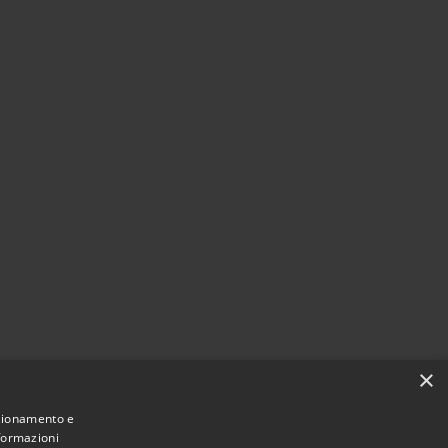
×
nzionamento e
nformazioni