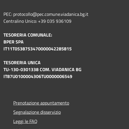
PEC: protocollo@pec.comune.viadanica.bg.it
Centralino Unico: +39 035 936109
TESORERIA COMUNALE:
BPER SPA
IT11T0538753470000042285815
TESORERIA UNICA
TU-130-0301338 COM. VIADANICA BG
IT87U0100004306TU0000006549
Prenotazione appuntamento
Segnalazione disservizio
Leggi le FAQ