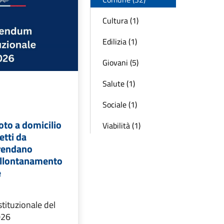
Cultura (1)
Edilizia (1)
Giovani (5)
Salute (1)
Sociale (1)
voto a domicilio
Viabilità (1)
etti da
 rendano
'allontanamento
e
ituzionale del
026