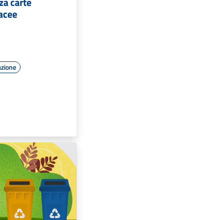
za carte
tacee
azione