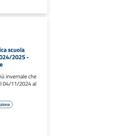
ica scuola
2024/2025 -
e
enù invernale che
al 04/11/2024 al
azione