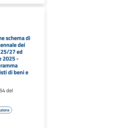
ne schema di
ennale dei
i 25/27 ed
e 2025 -
ogramma
sti di beni e
54 del
azione