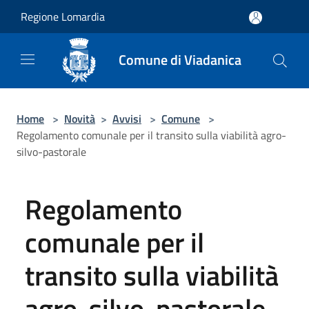
Salta al contenuto principale
Regione Lomardia
Comune di Viadanica
Home
>
Novità
>
Avvisi
>
Comune
>
Regolamento comunale per il transito sulla viabilità agro-
silvo-pastorale
Regolamento
comunale per il
transito sulla viabilità
agro-silvo-pastorale