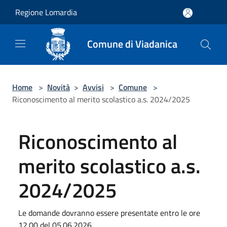
Salta al contenuto principale
Regione Lomardia
Comune di Viadanica
Home
>
Novità
>
Avvisi
>
Comune
>
Riconoscimento al merito scolastico a.s. 2024/2025
Riconoscimento al
merito scolastico a.s.
2024/2025
Le domande dovranno essere presentate entro le ore
12.00 del 05.06.2026.