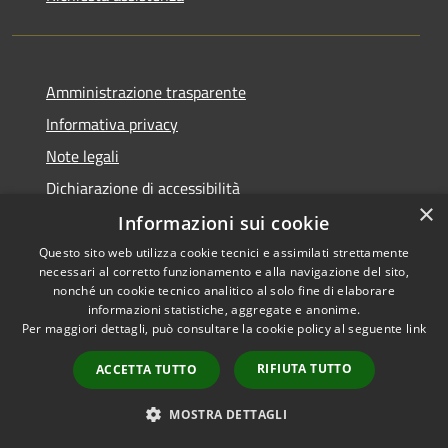
Amministrazione trasparente
Informativa privacy
Note legali
Dichiarazione di accessibilità
×
Informazioni sui cookie
Questo sito web utilizza cookie tecnici e assimilati strettamente
necessari al corretto funzionamento e alla navigazione del sito,
RSS
Copyright © 2026 • Comune di
nonché un cookie tecnico analitico al solo fine di elaborare
informazioni statistiche, aggregate e anonime.
Accessibilità
Viadanica • Powered by
Per maggiori dettagli, può consultare la cookie policy al seguente
link
Privacy
Municipium
Accesso
•
Cookie
redazione
RIFIUTA TUTTO
ACCETTA TUTTO
Mappa del sito
Area riservata
MOSTRA DETTAGLI