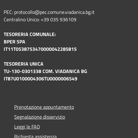
PEC: protocollo@pec.comune.viadanica.bg.it
Centralino Unico: +39 035 936109
TESORERIA COMUNALE:
BPER SPA
IT11T0538753470000042285815
TESORERIA UNICA
TU-130-0301338 COM. VIADANICA BG
IT87U0100004306TU0000006549
Prenotazione appuntamento
Segnalazione disservizio
Leggi le FAQ
Richiesta assistenza