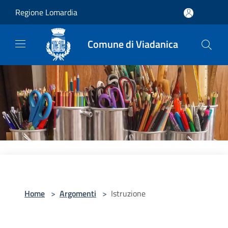
Salta al contenuto principale
Regione Lomardia
Comune di Viadanica
Home
>
Argomenti
>
Istruzione