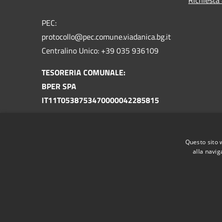
PEC:
protocollo@pec.comune.viadanica.bg.it
Centralino Unico: +39 035 936109
TESORERIA COMUNALE:
BPER SPA
IT11T0538753470000042285815
TESORERIA UNICA
TU-130-0301338 COM. VIADANICA BG
Questo sito 
IT87U0100004306TU0000006549
alla navig
RSS
Accessibilità
Privacy
Cookie
Mappa de