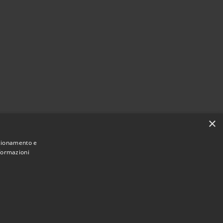
×
nzionamento e
nformazioni
Municipium
Accesso redazione
Viadanica • Powered by
•