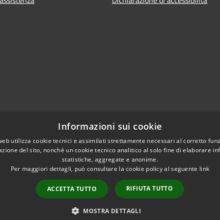
Informazioni sui cookie
web utilizza cookie tecnici e assimilati strettamente necessari al corretto fu
azione del sito, nonché un cookie tecnico analitico al solo fine di elaborare i
statistiche, aggregate e anonime.
Per maggiori dettagli, può consultare la cookie policy al seguente
link
RIFIUTA TUTTO
ACCETTA TUTTO
l sito
Copyright © 2026 • Comune di 
Area riservata
MOSTRA DETTAGLI