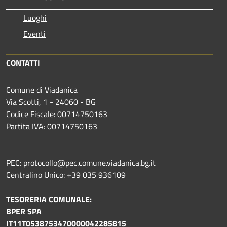
Luoghi
Eventi
CONTATTI
Comune di Viadanica
Via Scotti, 1 - 24060 - BG
Codice Fiscale: 00714750163
Partita IVA: 00714750163
PEC: protocollo@pec.comune.viadanica.bg.it
Centralino Unico: +39 035 936109
TESORERIA COMUNALE:
BPER SPA
IT11T0538753470000042285815