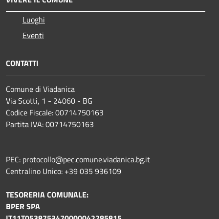
Luoghi
Eventi
CONTATTI
Comune di Viadanica
Via Scotti, 1 - 24060 - BG
Codice Fiscale: 00714750163
Partita IVA: 00714750163
PEC: protocollo@pec.comune.viadanica.bg.it
Centralino Unico: +39 035 936109
TESORERIA COMUNALE:
BPER SPA
IT11T0538753470000042285815