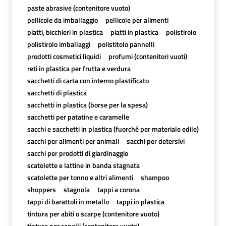
paste abrasive (contenitore vuoto)
pellicole da imballaggio
pellicole per alimenti
piatti, bicchieri in plastica
piatti in plastica
polistirolo
polistirolo imballaggi
polistitolo pannelli
prodotti cosmetici liquidi
profumi (contenitori vuoti)
reti in plastica per frutta e verdura
sacchetti di carta con interno plastificato
sacchetti di plastica
sacchetti in plastica (borse per la spesa)
sacchetti per patatine e caramelle
sacchi e sacchetti in plastica (fuorché per materiale edile)
sacchi per alimenti per animali
sacchi per detersivi
sacchi per prodotti di giardinaggio
scatolette e lattine in banda stagnata
scatolette per tonno e altri alimenti
shampoo
shoppers
stagnola
tappi a corona
tappi di barattoli in metallo
tappi in plastica
tintura per abiti o scarpe (contenitore vuoto)
tintura per capelli (contenitore vuoto)