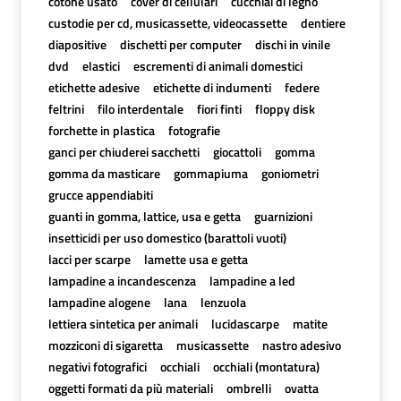
cotone usato
cover di cellulari
cucchiai di legno
custodie per cd, musicassette, videocassette
dentiere
diapositive
dischetti per computer
dischi in vinile
dvd
elastici
escrementi di animali domestici
etichette adesive
etichette di indumenti
federe
feltrini
filo interdentale
fiori finti
floppy disk
forchette in plastica
fotografie
ganci per chiuderei sacchetti
giocattoli
gomma
gomma da masticare
gommapiuma
goniometri
grucce appendiabiti
guanti in gomma, lattice, usa e getta
guarnizioni
insetticidi per uso domestico (barattoli vuoti)
lacci per scarpe
lamette usa e getta
lampadine a incandescenza
lampadine a led
lampadine alogene
lana
lenzuola
lettiera sintetica per animali
lucidascarpe
matite
mozziconi di sigaretta
musicassette
nastro adesivo
negativi fotografici
occhiali
occhiali (montatura)
oggetti formati da più materiali
ombrelli
ovatta