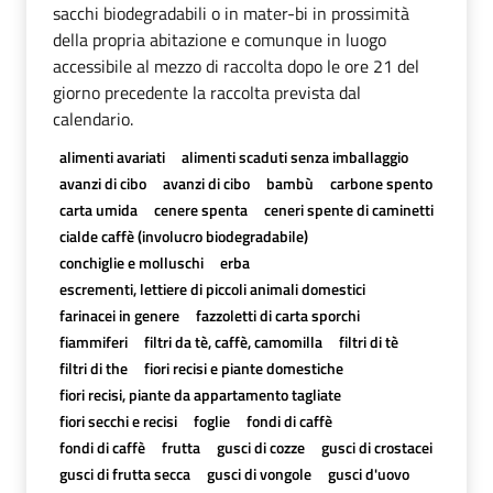
sacchi biodegradabili o in mater-bi in prossimità
della propria abitazione e comunque in luogo
accessibile al mezzo di raccolta dopo le ore 21 del
giorno precedente la raccolta prevista dal
calendario.
alimenti avariati
alimenti scaduti senza imballaggio
avanzi di cibo
avanzi di cibo
bambù
carbone spento
carta umida
cenere spenta
ceneri spente di caminetti
cialde caffè (involucro biodegradabile)
conchiglie e molluschi
erba
escrementi, lettiere di piccoli animali domestici
farinacei in genere
fazzoletti di carta sporchi
fiammiferi
filtri da tè, caffè, camomilla
filtri di tè
filtri di the
fiori recisi e piante domestiche
fiori recisi, piante da appartamento tagliate
fiori secchi e recisi
foglie
fondi di caffè
fondi di caffè
frutta
gusci di cozze
gusci di crostacei
gusci di frutta secca
gusci di vongole
gusci d'uovo