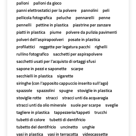
palloni
palloni da gioco
panni elettrostatici per la polvere
pannolini
peli
pellicola fotografica
peluche
pennarelli
penne
pennelli
pettine in plastica
piastrine per zanzare
piatti in plastica
piume
polvere da pulizia pavimenti
polveri dell'aspirapoolveri
posate in plastica
profilattici
reggette per legatura pacchi
righelli
rullino fotografico
sacchetti per aspirapolvere
sacchetti usati per l’acquisto di ortaggi sfusi
sapone in pezzi e saponette
scarpe
secchielli in plastica
sigarette
siringhe (con l'apposito cappuccio inserito sull'ago)
spazzole
spazzolini
spugne
stoviglie in plastica
stoviglie rotte
stracci
stracci unti da acquaragia
stracci unti da olio minerale
suole per scarpe
sveglie
tagliere in plastica
tappezzeria/tappeti
trucchi
tubetti di colore
tubetti di dentifricio
tubetto del dentifricio
uncinetto
unghie
vasi in plastica
vasi in terracotta
videocassette