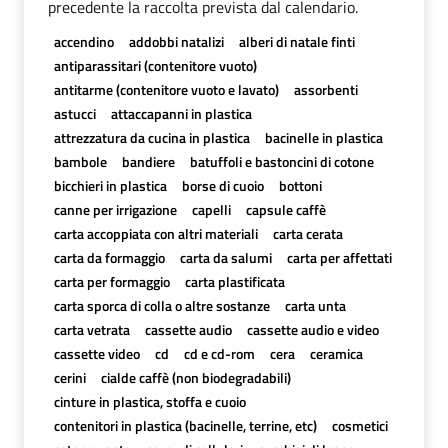
precedente la raccolta prevista dal calendario.
accendino
addobbi natalizi
alberi di natale finti
antiparassitari (contenitore vuoto)
antitarme (contenitore vuoto e lavato)
assorbenti
astucci
attaccapanni in plastica
attrezzatura da cucina in plastica
bacinelle in plastica
bambole
bandiere
batuffoli e bastoncini di cotone
bicchieri in plastica
borse di cuoio
bottoni
canne per irrigazione
capelli
capsule caffè
carta accoppiata con altri materiali
carta cerata
carta da formaggio
carta da salumi
carta per affettati
carta per formaggio
carta plastificata
carta sporca di colla o altre sostanze
carta unta
carta vetrata
cassette audio
cassette audio e video
cassette video
cd
cd e cd-rom
cera
ceramica
cerini
cialde caffè (non biodegradabili)
cinture in plastica, stoffa e cuoio
contenitori in plastica (bacinelle, terrine, etc)
cosmetici