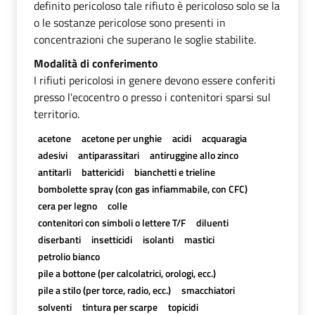
definito pericoloso tale rifiuto è pericoloso solo se la
o le sostanze pericolose sono presenti in
concentrazioni che superano le soglie stabilite.
Modalità di conferimento
I rifiuti pericolosi in genere devono essere conferiti
presso l'ecocentro o presso i contenitori sparsi sul
territorio.
acetone
acetone per unghie
acidi
acquaragia
adesivi
antiparassitari
antiruggine allo zinco
antitarli
battericidi
bianchetti e trieline
bombolette spray (con gas infiammabile, con CFC)
cera per legno
colle
contenitori con simboli o lettere T/F
diluenti
diserbanti
insetticidi
isolanti
mastici
petrolio bianco
pile a bottone (per calcolatrici, orologi, ecc.)
pile a stilo (per torce, radio, ecc.)
smacchiatori
solventi
tintura per scarpe
topicidi