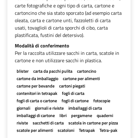
carte fotografiche e ogni tipo di carta, cartone e
cartoncino che sia stato sporcato (ad esempio carta
oleata, carta e cartone unti, fazzoletti di carta
usati, tovaglioli di carta sporchi di cibo, carta
plastificata, fustini del detersivo).
Modalità di conferimento
Per la raccolta utilizzare sacchi in carta, scatole in
cartone e non utilizzare sacchi in plastica.
blister
carta da pacchi pulita
cartoncino
cartone da imballaggio
cartone per alimenti
cartone per bevande
cartoni piegati
contenitori in tetrapak
fogli di carta
fogli di carta o cartone
fogli di cartone
fotocopie
giornali
giornali e riviste
imballaggi di carta
imballaggi di cartone
libri
pergamene
quaderni
riviste
sacchetti di carta
scatola in cartone per pizza
scatole per alimenti
scatoloni
Tetrapak
Tetra-pak