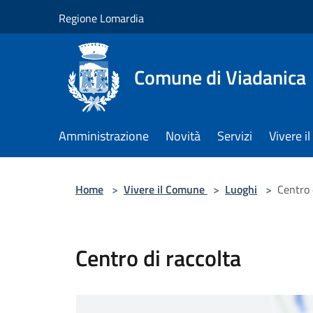
Salta al contenuto principale
Regione Lomardia
Comune di Viadanica
Amministrazione
Novità
Servizi
Vivere 
Home
>
Vivere il Comune
>
Luoghi
>
Centro 
Centro di raccolta