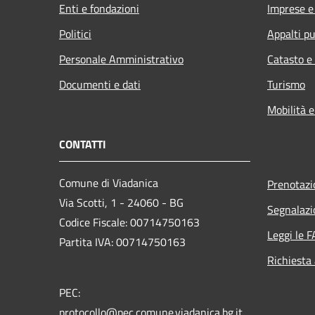
Enti e fondazioni
Imprese 
Politici
Appalti pu
Personale Amministrativo
Catasto e
Documenti e dati
Turismo
Mobilità e
CONTATTI
Comune di Viadanica
Prenotaz
Via Scotti, 1 - 24060 - BG
Segnalazi
Codice Fiscale: 00714750163
Leggi le 
Partita IVA: 00714750163
Richiesta
PEC:
protocollo@pec.comune.viadanica.bg.it