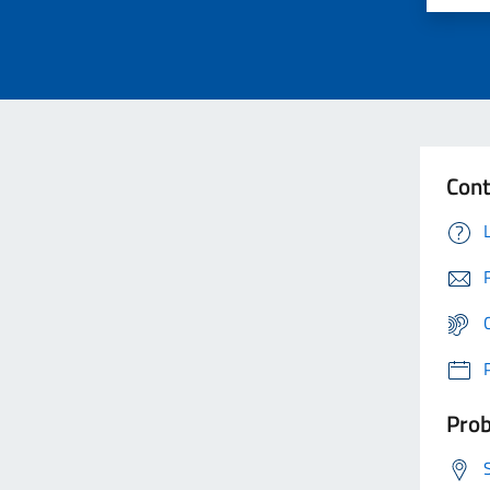
Cont
Prob