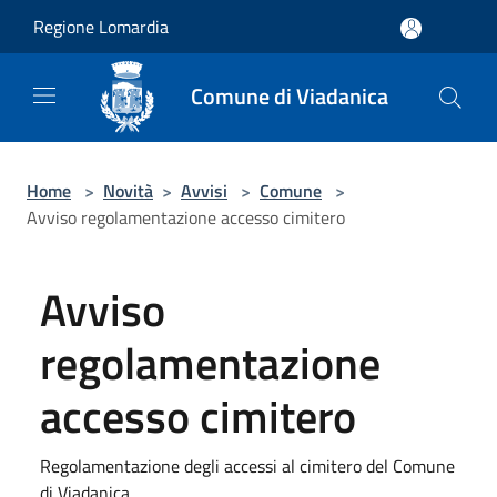
Salta al contenuto principale
Regione Lomardia
Comune di Viadanica
Home
>
Novità
>
Avvisi
>
Comune
>
Avviso regolamentazione accesso cimitero
Avviso
regolamentazione
accesso cimitero
Regolamentazione degli accessi al cimitero del Comune
di Viadanica.