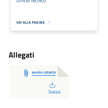
Ufficio Tecnico
VAI ALLA PAGINA
Allegati
avviso catasto
PDF
Scarica